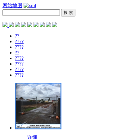
网站地图
??
????
????
??
????
????
????
????
详细